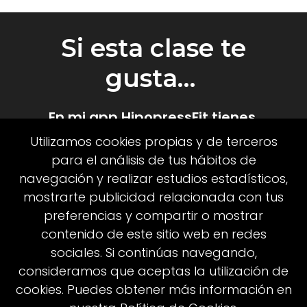
Si esta clase te
gusta…
En mi app HipopressFit tienes 
entrenamientos completos, retos 
Utilizamos cookies propias y de terceros
mensuales, clases nuevas cada 
para el análisis de tus hábitos de
semana y una comunidad que 
navegación y realizar estudios estadísticos,
mostrarte publicidad relacionada con tus
entrena contigo aunque tengas poco 
preferencias y compartir o mostrar
tiempo. En directo o en diferido 
contenido de este sitio web en redes
(grabadas) 24 horas los 7 días de la 
sociales. Si continúas navegando,
semana. Todo diseñado para 
consideramos que aceptas la utilización de
mujeres que quieren cuidarse sin 
cookies. Puedes obtener más información en
complicarse.