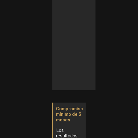
Presencial
·
Zaragoza
680€
al
mes
Compromiso
mínimo de 3
meses
Los
resultados