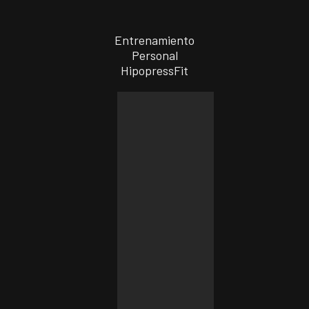
Entrenamiento
Personal
HipopressFit
Online
550€
al
mes