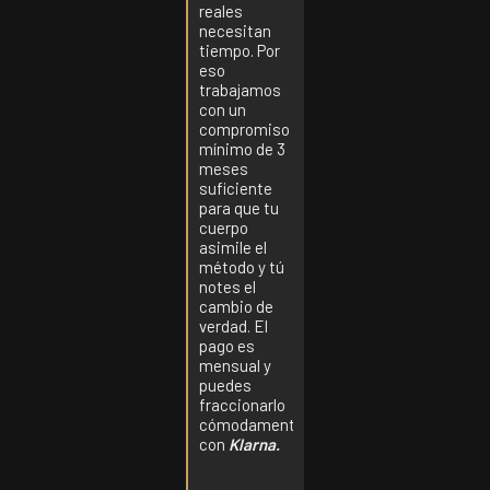
reales
necesitan
tiempo. Por
eso
trabajamos
con un
compromiso
mínimo de 3
meses
suficiente
para que tu
cuerpo
asimile el
método y tú
notes el
cambio de
verdad. El
pago es
mensual y
puedes
fraccionarlo
cómodamente
con
Klarna.