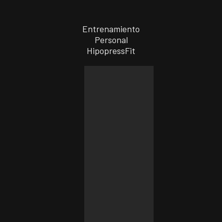
Entrenamiento
Personal
HipopressFit
Online
550€
al
mes