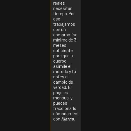
reales
necesitan
tiempo. Por
eso
trabajamos
con un
compromiso
mínimo de 3
meses
suficiente
para que tu
cuerpo
asimile el
método y tú
notes el
cambio de
verdad. El
pago es
mensual y
puedes
fraccionarlo
cómodamente
con
Klarna.