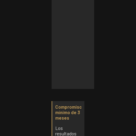
Presencial
·
Zaragoza
680€
al
mes
Compromiso
mínimo de 3
meses
Los
resultados