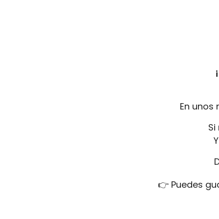
En unos 
Si
Y
D
👉 Puedes gua