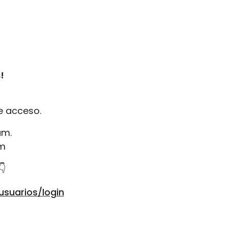
!
e acceso.
am.
om
👇
usuarios/login