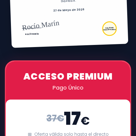
Diástasis.
27 de Mayo de 2026
Rocío Marín
CALIDAD
CERTIFICADA
ROCÍO MARÍN
RECOMENDADO
ACCESO PREMIUM
Pago Único
17
37€
€
📅
Oferta válida solo hasta el directo