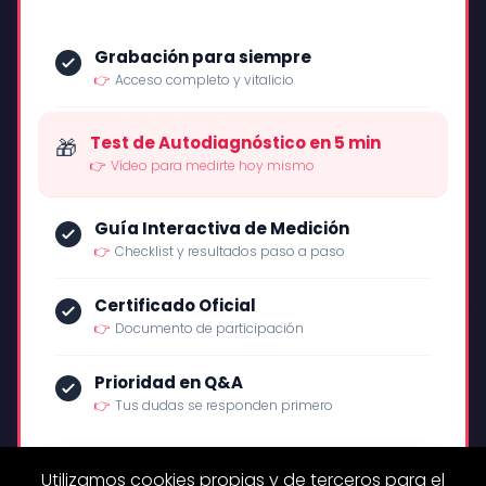
Grabación para siempre
👉
Acceso completo y vitalicio
Test de Autodiagnóstico en 5 min
🎁
👉
Vídeo para medirte hoy mismo
Guía Interactiva de Medición
👉
Checklist y resultados paso a paso
Certificado Oficial
👉
Documento de participación
Prioridad en Q&A
👉
Tus dudas se responden primero
QUIERO SER VIP POR 17€
Utilizamos cookies propias y de terceros para el